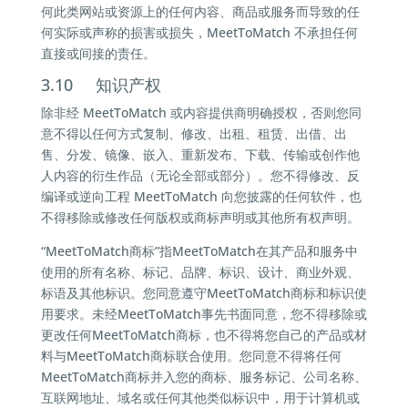
何此类网站或资源上的任何内容、商品或服务而导致的任
何实际或声称的损害或损失，MeetToMatch 不承担任何
直接或间接的责任。
3.10 知识产权
除非经 MeetToMatch 或内容提供商明确授权，否则您同
意不得以任何方式复制、修改、出租、租赁、出借、出
售、分发、镜像、嵌入、重新发布、下载、传输或创作他
人内容的衍生作品（无论全部或部分）。您不得修改、反
编译或逆向工程 MeetToMatch 向您披露的任何软件，也
不得移除或修改任何版权或商标声明或其他所有权声明。
“MeetToMatch商标”指MeetToMatch在其产品和服务中
使用的所有名称、标记、品牌、标识、设计、商业外观、
标语及其他标识。您同意遵守MeetToMatch商标和标识使
用要求。未经MeetToMatch事先书面同意，您不得移除或
更改任何MeetToMatch商标，也不得将您自己的产品或材
料与MeetToMatch商标联合使用。您同意不得将任何
MeetToMatch商标并入您的商标、服务标记、公司名称、
互联网地址、域名或任何其他类似标识中，用于计算机或