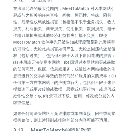
在法律允许的最大范围内，MeetToMatch 对因本网站引
起或与之相关的任何直接、间接、惩罚性、特殊、附带
性、后果性或惩戒性损害（包括但不限于业务损失、收入
损失、利润损失、商誉损失、使用损失、数据损失、电子
传输订单损失或其他经济利益损失）概不负责，即使
MeetToMatch 软件事先已被告知或理应预见到此类损害
的可能性，无论此类损害如何产生，无论是因违约还是侵
权（包括过失），包括但不限于因以下原因造成的损害：
(a) 使用或无法使用本网站；(b) 因通过本网站购买或获取
的任何商品、数据、信息或服务，或通过本网站接收的消
息或进行的交易而导致的替代商品和服务的采购成本；(c)
任何第三方在本网站上的声明或行为，包括但不限于未经
授权访问或更改传输或数据、恶意或犯罪行为，或虚假或
欺诈性交易；或 (d) 您可以下载、使用、修改或分发的内
容或信息。
如果任何司法管辖区不允许排除或限制直接、附带或间接
损害赔偿，则上述限制或排除的部分内容可能不适用。
3.13 MeetToMatch的隐私政策