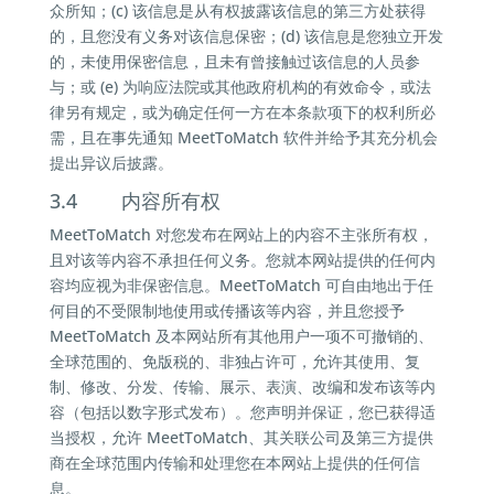
众所知；(c) 该信息是从有权披露该信息的第三方处获得
的，且您没有义务对该信息保密；(d) 该信息是您独立开发
的，未使用保密信息，且未有曾接触过该信息的人员参
与；或 (e) 为响应法院或其他政府机构的有效命令，或法
律另有规定，或为确定任何一方在本条款项下的权利所必
需，且在事先通知 MeetToMatch 软件并给予其充分机会
提出异议后披露。
3.4 内容所有权
MeetToMatch 对您发布在网站上的内容不主张所有权，
且对该等内容不承担任何义务。您就本网站提供的任何内
容均应视为非保密信息。MeetToMatch 可自由地出于任
何目的不受限制地使用或传播该等内容，并且您授予
MeetToMatch 及本网站所有其他用户一项不可撤销的、
全球范围的、免版税的、非独占许可，允许其使用、复
制、修改、分发、传输、展示、表演、改编和发布该等内
容（包括以数字形式发布）。您声明并保证，您已获得适
当授权，允许 MeetToMatch、其关联公司及第三方提供
商在全球范围内传输和处理您在本网站上提供的任何信
息。