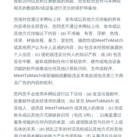
授权访问信息和注册数据的风险。您全权负责对与本网站
相关的数据和/或设备进行充分的保护和备份。
您须对您通过本网站上传、发布或以其他方式传输的所有
内容承担全部责任。您同意不通过本网站上传、发布或以
其他方式传输以下内容：(a) 不准确、有害、淫秽、色情、
诽谤、种族歧视、暴力、冒犯性、骚扰性或MeetToMatch
或其他用户认为令人反感的内容；(b) 包含未经授权披露的
个人信息；(c) 侵犯或违反任何人的知识产权；或 (d) 包含
旨在中断、破坏或限制任何计算机软件、硬件或电信设备
功能的软件病毒或任何其他计算机代码、文件或程序。
MeetToMatch保留编辑或删除违反本条款或包含第三方商
业广告的内容的权利。
您同意不会使用本网站进行以下活动：(a) 发送垃圾邮件、
批量邮件或未经请求的通信；(b) 冒充 MeetToMatch 或
其他人，或伪造 MeetToMatch 或其他人的身份；(c) 伪造
标头或以其他方式操纵标识符（包括 URL），以掩盖通过
服务传输的任何内容的来源；(d) 虚假陈述您与任何个人或
实体的关系；(e) 扰乱正常的对话流程或以其他方式对其他
用户使用本网站的能力产生负面影响；(f) 从事违反任何信